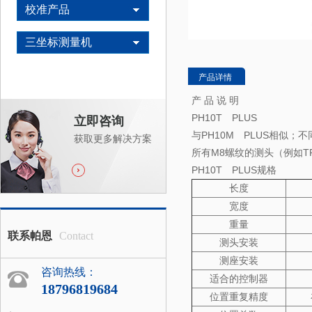
校准产品
三坐标测量机
产品详情
产 品 说 明
PH10T PLUS
立即咨询
与PH10M PLUS相似；
获取更多解决方案
所有M8螺纹的测头（例如T
PH10T PLUS规格
长度
宽度
重量
联系帕恩
Contact
测头安装
测座安装
咨询热线：
适合的控制器
18796819684
位置重复精度