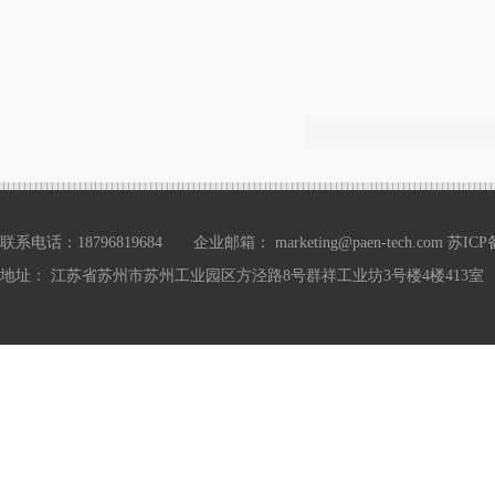
联系电话：18796819684 企业邮箱： marketing@paen-tech.com
苏ICP备
地址： 江苏省苏州市苏州工业园区方泾路8号群祥工业坊3号楼4楼413室